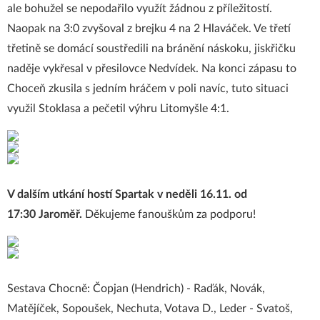
ale bohužel se nepodařilo využít žádnou z příležitostí.
Naopak na 3:0 zvyšoval z brejku 4 na 2 Hlaváček. Ve třetí
třetině se domácí soustředili na bránění náskoku, jiskřičku
naděje vykřesal v přesilovce Nedvídek. Na konci zápasu to
Choceň zkusila s jedním hráčem v poli navíc, tuto situaci
využil Stoklasa a pečetil výhru Litomyšle 4:1.
V dalším utkání hostí Spartak v neděli 16.11. od
17:30
Jaroměř.
Děkujeme fanouškům za podporu!
Sestava Chocně: Čopjan (Hendrich) - Raďák, Novák,
Matějíček, Sopoušek, Nechuta, Votava D., Leder - Svatoš,