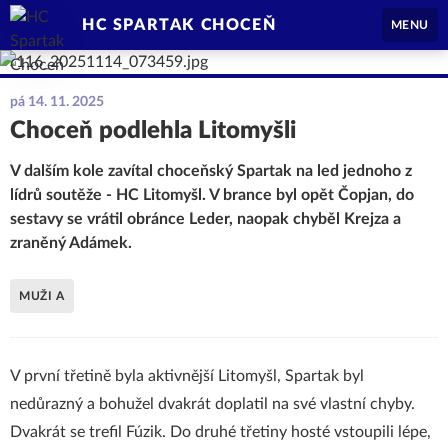
HC SPARTAK CHOCEŇ
MENU
pá 14. 11. 2025
Choceň podlehla Litomyšli
V dalším kole zavítal choceňský Spartak na led jednoho z
lídrů soutěže - HC Litomyšl. V brance byl opět Čopjan, do
sestavy se vrátil obránce Leder, naopak chyběl Krejza a
zraněný Adámek.
MUŽI A
V první třetině byla aktivnější Litomyšl, Spartak byl
nedůrazný a bohužel dvakrát doplatil na své vlastní chyby.
Dvakrát se trefil Fúzik. Do druhé třetiny hosté vstoupili lépe,