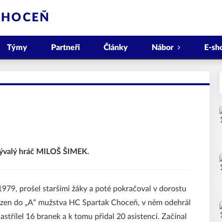
CHOCEŇ
Týmy
Partneři
Články
Nábor
E-sh
 bývalý hráč MILOŠ ŠIMEK.
1979, prošel staršími žáky a poté pokračoval v dorostu
řazen do „A“ mužstva HC Spartak Choceň, v něm odehrál
astřílel 16 branek a k tomu přidal 20 asistencí. Začínal