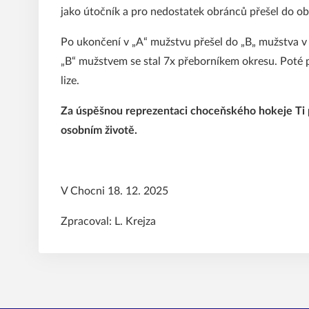
jako útočník a pro nedostatek obránců přešel do ob
Po ukončení v „A“ mužstvu přešel do „B„ mužstva v 
„B“ mužstvem se stal 7x přeborníkem okresu. Poté 
lize.
Za úspěšnou reprezentaci choceňského hokeje Ti p
osobním životě.
V Chocni 18. 12. 2025
Zpracoval: L. Kr