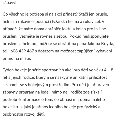
zábavy!
Co všechno je potřeba si na akci přinést? Stačí jen brusle,
helma a rukavice (postačí i lyžařská helma a rukavice). V
případě, že máte doma chrániče loktů a kolen pro in-line
bruslení, vezměte je rovněž s sebou. Pokud nedisponujete
bruslemi a helmou, můžete se obrátit na pana Jakuba Knytla,
tel.: 608 439 467 s dotazem na možnost zapůjčení vybavení
přímo na místě.
Týden hokeje je série sportovních akcí pro děti ve věku 4 – 8
let a jejich rodiče, kterým se naskytne unikátní příležitost
seznámit se s hokejovým prostředím. Pro děti je připraven
zábavný program na ledě i mimo něj, rodiče zde získají
podrobné informace o tom, co obnáší mít doma malého
hokejistu a jaký je přínos ledního hokeje pro fyzický a
osobnostní rozvoj dětí.