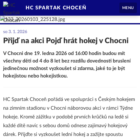
HC SPARTAK CHOCEŇ
MENU
so 3. 1. 2026
Přijď na akci Pojď hrát hokej v Chocni
V Chocni dne 19. ledna 2026 od 16:00 hodin budou mít
všechny děti od 4 do 8 let bez rozdílu dovednosti bruslení
jedinečnou možnost vyzkoušet si zdarma, jaké to je být
hokejistou nebo hokejistkou.
HC Spartak Choceň pořádá ve spolupráci s Českým hokejem
na zimním stadionu v Chocni náborovou akci v rámci Týdne
hokeje. Kromě zážitku v podobě prvních krůčků na ledě si
každé dítě navíc s sebou domů odnese zajímavý hokejový
dárek. Přijďte si vyzkoušet lední hokej a zažijte spoustu