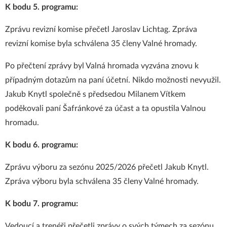
K bodu 5. programu:
Zprávu revizní komise přečetl Jaroslav Lichtag. Zpráva
revizní komise byla schválena 35 členy Valné hromady.
Po přečtení zprávy byl Valná hromada vyzvána znovu k
případným dotazům na paní účetní. Nikdo možnosti nevyužil.
Jakub Knytl společně s předsedou Milanem Vítkem
poděkovali paní Šafránkové za účast a ta opustila Valnou
hromadu.
K bodu 6. programu:
Zprávu výboru za sezónu 2025/2026 přečetl Jakub Knytl.
Zpráva výboru byla schválena 35 členy Valné hromady.
K bodu 7. programu:
Vedoucí a trenéři přečetli zprávy o svých týmech za sezónu