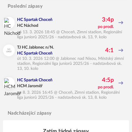
Poslední zápasy
3:4p
HC Spartak Choceň
HC Náchod
po prodl.
pá 13. 3. 2026 18:45
@
Choceň, Zimní stadion
,
Regionální
liga juniorů 2025/26 - nadstavbová sk. 13, 9. kolo
TJ HC Jablonec n/N.
4:1
HC Spartak Choceň
út 10. 3. 2026 12:00
@
Jablonec nad Nisou, Městský zimní
stadion
,
Regionální liga juniorů 2025/26 - nadstavbová sk.
13, 10. kolo
4:5p
HC Spartak Choceň
HCM Jaroměř
po prodl.
ne 8. 3. 2026 16:45
@
Choceň, Zimní stadion
,
Regionální
liga juniorů 2025/26 - nadstavbová sk. 13, 8. kolo
Nadcházející zápasy
Zatím žádné zápasy