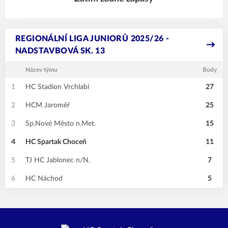
REGIONÁLNÍ LIGA JUNIORŮ 2025/26 -
NADSTAVBOVÁ SK. 13
Název týmu
Body
1
HC Stadion Vrchlabí
27
2
HCM Jaroměř
25
3
Sp.Nové Město n.Met.
15
4
HC Spartak Choceň
11
5
TJ HC Jablonec n/N.
7
6
HC Náchod
5