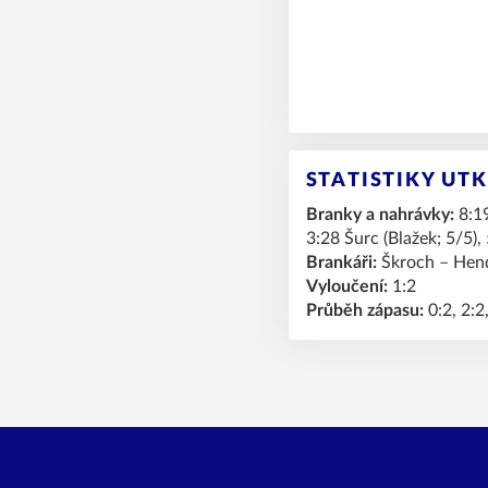
STATISTIKY UT
Branky a nahrávky:
8:19
3:28 Šurc (Blažek; 5/5),
Brankáři:
Škroch – Hen
Vyloučení:
1:2
Průběh zápasu:
0:2, 2:2,