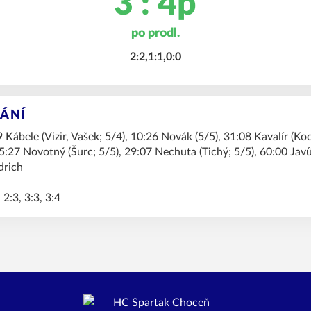
3 : 4p
po prodl.
2:2,1:1,0:0
KÁNÍ
 Kábele (Vizir, Vašek; 5/4), 10:26 Novák (5/5), 31:08 Kavalír (Ko
 5:27 Novotný (Šurc; 5/5), 29:07 Nechuta (Tichý; 5/5), 60:00 Javů
drich
 2:3, 3:3, 3:4