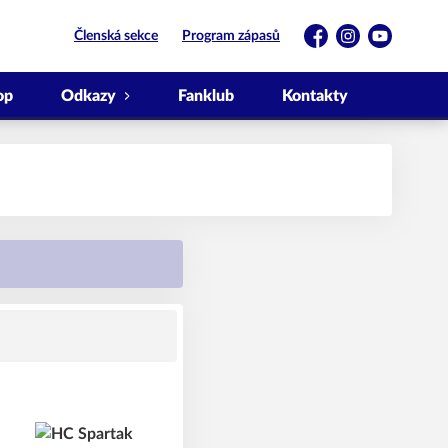
Členská sekce
Program zápasů
Facebook
Instagram
YouTube
op
Odkazy
Fanklub
Kontakty