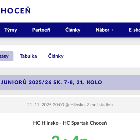
CHOCEŇ
Týmy
Partneři
Články
Nábor
E-sh
pasy
Tabulka
Články
JUNIORŮ 2025/26 SK. 7-8, 21. KOLO
21. 11. 2025 20:00
@ Hlinsko, Zimní stadion
HC Hlinsko - HC Spartak Choceň