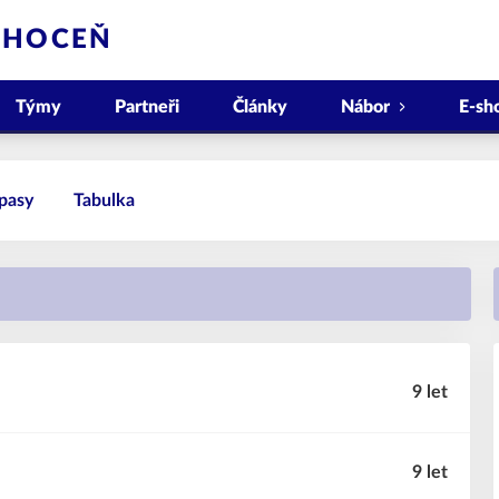
CHOCEŇ
Týmy
Partneři
Články
Nábor
E-sh
pasy
Tabulka
9 let
9 let