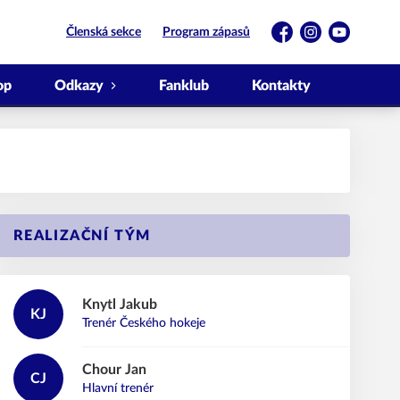
Členská sekce
Program zápasů
Facebook
Instagram
YouTube
op
Odkazy
Fanklub
Kontakty
REALIZAČNÍ TÝM
Knytl
Jakub
KJ
Trenér Českého hokeje
Chour
Jan
CJ
Hlavní trenér