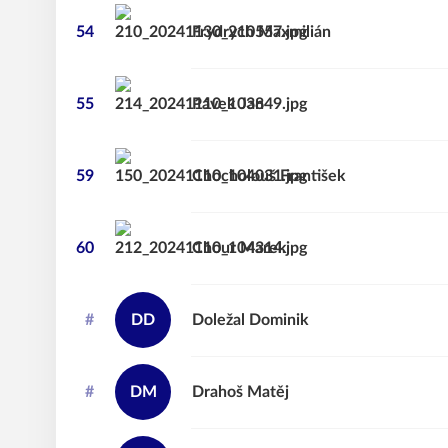
54
Frydrych
Maxmilián
55
Pávek
Jan
59
Chocholouš
František
60
Chour
Marek
#
DD
Doležal
Dominik
#
DM
Drahoš
Matěj