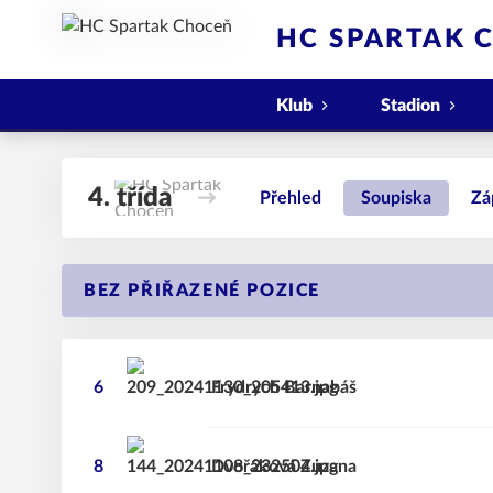
HC SPARTAK 
Klub
Stadion
4. třída
Přehled
Soupiska
Zá
BEZ PŘIŘAZENÉ POZICE
6
Frydrych
Barnabáš
8
Dvořáková
Zuzana