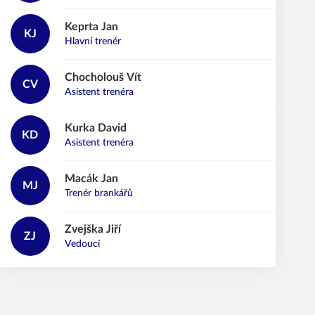
Keprta
Jan
KJ
Hlavní trenér
Chocholouš
Vít
CV
Asistent trenéra
Kurka
David
KD
Asistent trenéra
Macák
Jan
MJ
Trenér brankářů
Zvejška
Jiří
ZJ
Vedoucí