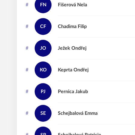
#
FN
Fišerová
Nela
#
CF
Chadima
Filip
#
JO
Ježek
Ondřej
#
KO
Keprta
Ondřej
#
PJ
Pernica
Jakub
#
SE
Schejbalová
Emma