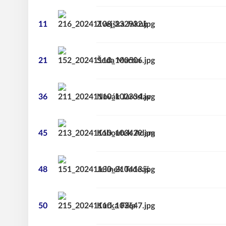
11
Zvejška
Jakub
21
Šeda
Martin
36
Novák
Jaroslav
45
Kohoutek
Adam
48
Jelínek
Tadeáš
50
Kurka
Filip