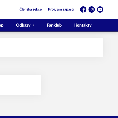
Členská sekce
Program zápasů
Facebook
Instagram
YouTube
op
Odkazy
Fanklub
Kontakty