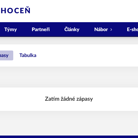
CHOCEŇ
Týmy
Partneři
Články
Nábor
E-sh
pasy
Tabulka
Zatím žádné zápasy