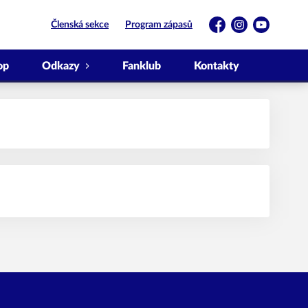
Členská sekce
Program zápasů
Facebook
Instagram
YouTube
op
Odkazy
Fanklub
Kontakty